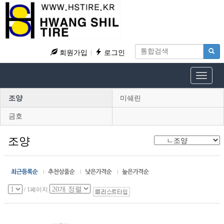
회원가입
로그인
Toggle
navigat
조양
미쉐린
금호
조양
/ 1페이지